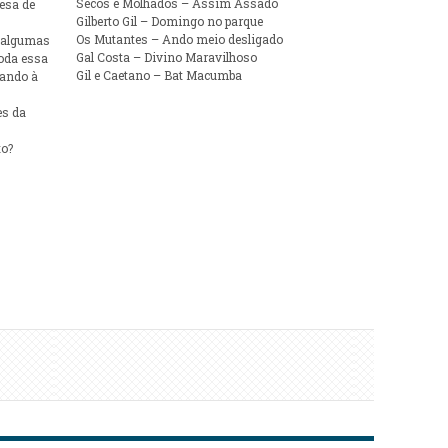
Secos e Molhados – Assim Assado
esa de
Gilberto Gil – Domingo no parque
Os Mutantes – Ando meio desligado
s algumas
Gal Costa – Divino Maravilhoso
toda essa
Gil e Caetano – Bat Macumba
rando à
es da
to?