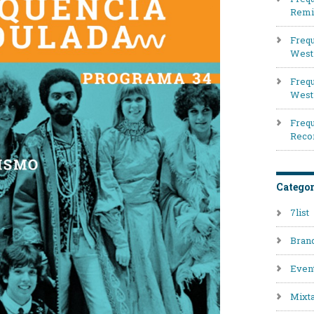
Remi
Frequ
West 
Frequ
West
Frequ
Reco
Categor
7list
Bran
Even
Mixt