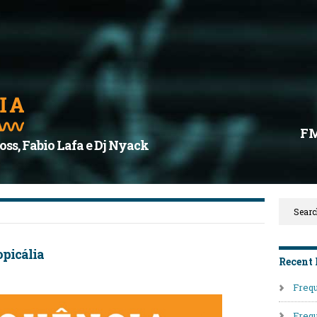
F
oss, Fabio Lafa e Dj Nyack
opicália
Recent 
Frequ
Frequ