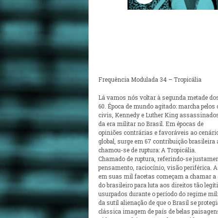
Frequência Modulada 34 – Tropicália
Lá vamos nós voltar à segunda metade do
60. Época de mundo agitado: marcha pelos d
civis, Kennedy e Luther King assassinados
da era militar no Brasil. Em épocas de
opiniões contrárias e favoráveis ao cenário
global, surge em 67 contribuição brasileira
chamou-se de ruptura: A Tropicália.
Chamado de ruptura, referindo-se justamen
pensamento, raciocínio, visão periférica. A
em suas mil facetas começam a chamar a 
do brasileiro para luta aos direitos tão legí
usurpados durante o período do regime mili
da sutil alienação de que o Brasil se proteg
clássica imagem de país de belas paisagen