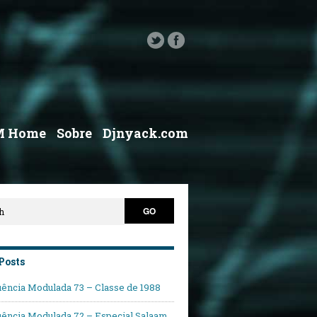
M Home
Sobre
Djnyack.com
Posts
ência Modulada 73 – Classe de 1988
ência Modulada 72 – Especial Salaam