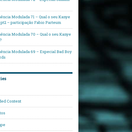
ência Modulada 71 – Qual o seu Kanye
pt2 – participação Fabio Parteum
ência Modulada 70 – Qual o seu Kanye
?
ência Modulada 69 – Especial Bad Boy
rds
ies
ded Content
tos
ape