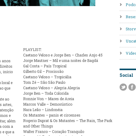
Podc
Rese
Stor
Unca
PLAYLIST:
Vide
Caetano Veloso e Jorge Ben – Charles Anjo 45
Jorge Mautner – Mil e uma noites de Bagdá
s anos
Gal Costa – País Tropical
ireitos
Gilberto Gil – Procissão
, início
Social
Caetano Veloso – Tropicália
Tom Zé – São São Paulo
 local e
Caetano Veloso – Alegria Alegria
 ao que
Jorge Ben – Toda Colorida
Ronnie Von – Mares de Areia
te ao
Marcos Valle – Democústico
s artes,
Nara Leão – Lindonéia
atenção
Os Mutantes – panis et circenses
timos e
Rogerio Duprat & Os Mutantes – The Rain, The Park
tar, além
and Other Things
ia com a
Walter Franco – Coração Tranquilo
s e que a