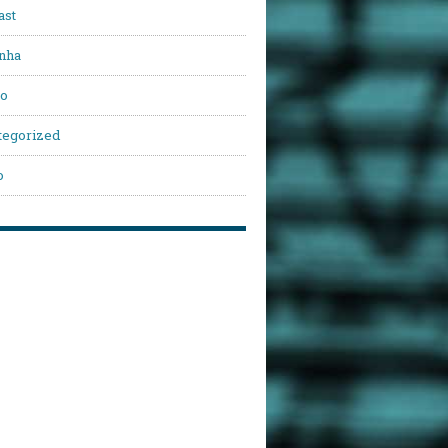
ast
nha
vo
tegorized
o