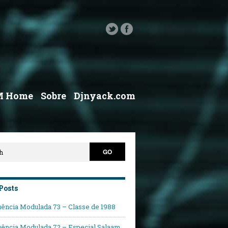
M Home
Sobre
Djnyack.com
Posts
ência Modulada 73 – Classe de 1988
ência Modulada 72 – Especial Salaam