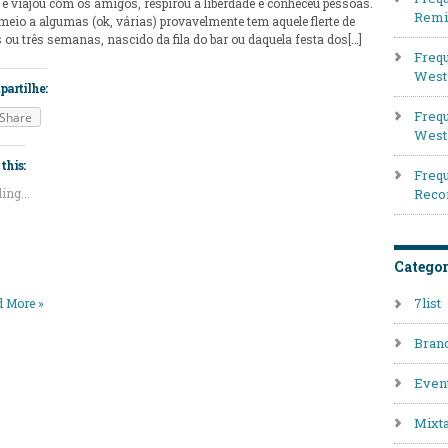
 e viajou com os amigos, respirou a liberdade e conheceu pessoas.
Remi
eio a algumas (ok, várias) provavelmente tem aquele flerte de
 ou três semanas, nascido da fila do bar ou daquela festa dos[…]
Frequ
West 
artilhe:
Frequ
Share
West
this:
Frequ
ing...
Reco
Categor
7list
 More »
Bran
Even
Mixt