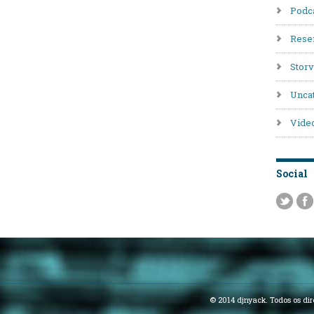
Podc
Rese
Stor
Unca
Vide
Social
© 2014 djnyack. Todos os dir