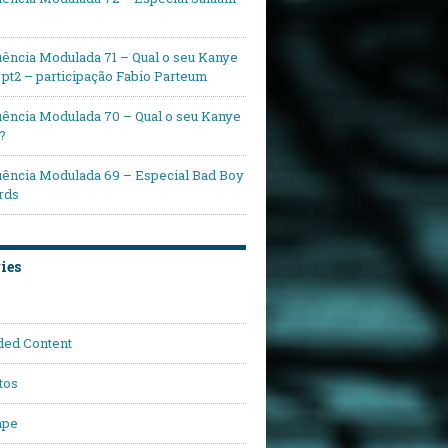
ência Modulada 71 – Qual o seu Kanye
pt2 – participação Fabio Parteum
ência Modulada 70 – Qual o seu Kanye
?
ência Modulada 69 – Especial Bad Boy
rds
ies
ded Content
tos
ape