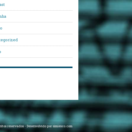
ast
nha
vo
tegorized
o
eitos reservados
-
Desenvolvido por simiesco.com