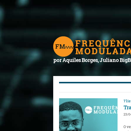
por Aquiles Borges, Juliano BigB
7lis
Tr
23/0
O ve