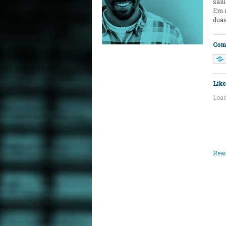
saiu
Em m
duas
Comp
Like 
Load
Read