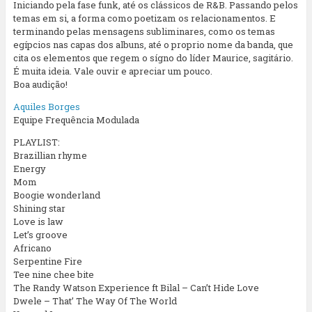
Iniciando pela fase funk, até os clássicos de R&B. Passando pelos
temas em si, a forma como poetizam os relacionamentos. E
terminando pelas mensagens subliminares, como os temas
egípcios nas capas dos albuns, até o proprio nome da banda, que
cita os elementos que regem o sígno do líder Maurice, sagitário.
É muita ideia. Vale ouvir e apreciar um pouco.
Boa audição!
Aquiles Borges
Equipe Frequência Modulada
PLAYLIST:
Brazillian rhyme
Energy
Mom
Boogie wonderland
Shining star
Love is law
Let’s groove
Africano
Serpentine Fire
Tee nine chee bite
The Randy Watson Experience ft Bilal – Can’t Hide Love
Dwele – That’ The Way Of The World