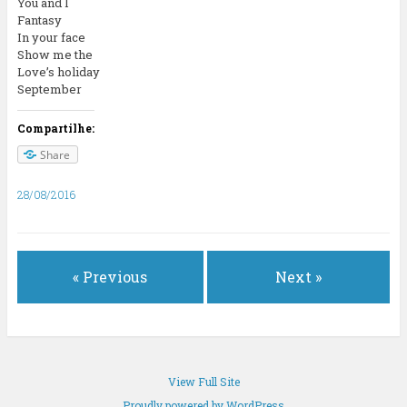
You and I
Fantasy
In your face
Show me the
Love’s holiday
September
Compartilhe:
Share
28/08/2016
« Previous
Next »
View Full Site
Proudly powered by WordPress