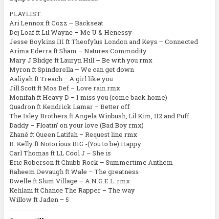
PLAYLIST:
Ari Lennox ft Cozz – Backseat
Dej Loaf ft Lil Wayne – Me U & Henessy
Jesse Boykins III ft Theofylus London and Keys – Connected
Arima Ederra ft Sham – Natures Commodity
Mary J Blidge ft Lauryn Hill – Be with you rmx
Myron ft Spinderella – We can get down
Aaliyah ft Treach – A girl like you
Jill Scott ft Mos Def – Love rain rmx
Monifah ft Heavy D – I miss you (come back home)
Quadron ft Kendrick Lamar – Better off
The Isley Brothers ft Angela Winbush, Lil Kim, 112 and Puff
Daddy – Floatin’ on your love (Bad Boy rmx)
Zhané ft Queen Latifah – Request line rmx
R. Kelly ft Notorious BIG -(You to be) Happy
Carl Thomas ft LL Cool J – She is
Eric Roberson ft Chubb Rock – Summertime Anthem
Raheem Devaugh ft Wale – The greatness
Dwelle ft Slum Village – A.N.G.E.L. rmx
Kehlani ft Chance The Rapper – The way
Willow ft Jaden – 5