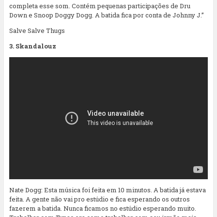
completa esse som. Contém pequenas participações de Dru
Down e Snoop Doggy Dogg. A batida fica por conta de Johnny J.”
Salve Salve Thugs
3. Skandalouz
Nate Dogg: Esta música foi feita em 10 minutos. A batida já estava
feita. A gente não vai pro estúdio e fica esperando os outros
fazerem a batida. Nunca ficamos no estúdio esperando muito.