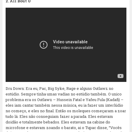
2. All Bout U
Dru Down: Era eu, Pac, Big Syke, Rage e alguns Outlawz no
estúdio. Sempre tinha umas vadias no estúdio também. O unico
problema era os Outlawz – Hussein Fatal e Yafeu Fula (Kadafi) –
eles iam cantar também nessa música, eu ia fazer um interlúdio
no começo, e eles no final. Então os moleques começaram a zoar
tudo lá. Eles não conseguiam fazer a parada. Eles estavam
doidão e totalmente bebados. Eles estavam na cabine do
microfone e estavam zoando o barato, ai o Tupac disse, “Vocês