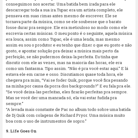
conseguimos nos acertar. Uma batida bem irada para ele
descarregar toda a sua ira.Tupac era um artista completo, ele
pensava em suas rimas antes mesmo de escrever. Ele se
tornava parte da música, como se ele soubesse que o barato
fosse durar pra sempre. Ele era meticuloso no modo como ele
escrevia certas músicas. O meu ponto é o seguinte, aquela música
era louca, assim como Tupac, ele é uma lenda, mas mesmo
assim eu sou o produtor e eu tenho que dizer o que eu gosto e não
gosto, e apontar solução pra deixar a música mais perto da
perfeição, se não pudermos deixa-la perfeita. Eu tinha que
discutir com ele as vezes, mas na maioria das horas, ele era
como um fantasma. Tipo assim. “Não é pra você estar aqui.” E lá
estava ele em carne e osso. Discutiamos quase toda hora, ele
chegava pra mim, “Vai se foder Quik, porque você fica pesando
na minha por causa da porra dos backgrounds?” E eu fala pra ele.
“Se você deixa-las perfeitas, eles ficarão perfeitas pra sempre.
Mas se você der uma mancada só, ela vai estar fudida pra
sempre.”
“A levada mais constante de Pac no album todo sobre uma batida
de Dj Quik com colagens de Richard Pryor. Uma música muito
boa com o uso de instrumentos de sopro.”
9. Life Goes On