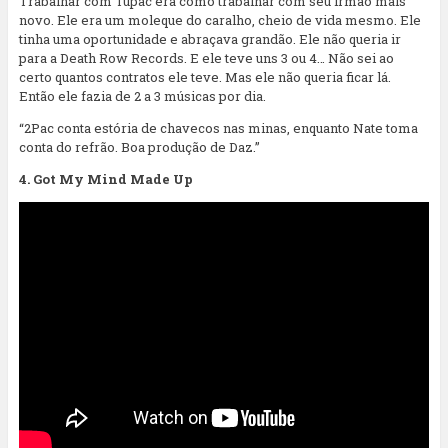
Trabalhar com Tupac era como trabalhar com seu irmão mais
novo. Ele era um moleque do caralho, cheio de vida mesmo. Ele
tinha uma oportunidade e abraçava grandão. Ele não queria ir
para a Death Row Records. E ele teve uns 3 ou 4… Não sei ao
certo quantos contratos ele teve. Mas ele não queria ficar lá.
Então ele fazia de 2 a 3 músicas por dia.
“2Pac conta estória de chavecos nas minas, enquanto Nate toma
conta do refrão. Boa produção de Daz.”
4. Got My Mind Made Up