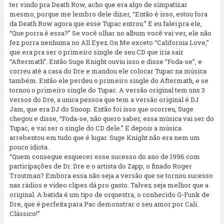
ter vindo pra Death Row, acho que era algo de simpatizar
mesmo, porque me lembro dele dizer, “Então é isso, estou fora
da Death Row agora que esse Tupac entrou.” E eu falei pra ele,
“Que porra é essa?” Se você olhar no album você vai ver, ele não
fez porra nenhuma no All Eyez On Me exceto “California Love,”
que era pra ser o primeiro single de seu CD que iria sair
“Aftermath”. Então Suge Knight ouviu isso e disse “Foda-se”, e
correu até a casa do Dre e mandou ele colocar Tupac na música
também. Então ele perdeu o primeiro single do Aftermath, e se
tornou o primeiro single do Tupac. A versão original tem uns 3
versos do Dre, a unica pessoa que tem a versão original é DJ
Jam, que era DJ do Snoop. Então foi isso que ocorreu, Suge
chegou e disse, “Foda-se, não quero saber, essa música vai ser do
Tupac, e vai ser o single do CD dele.” E depois a música
arrebentou em tudo que é lugar. Suge Knight não era nem um
pouco idiota.
“Quem consegue esquecer esse sucesso do ano de 1996 com
participações de Dr. Dre e o artista do Zapp, o finado Roger
Troutman? Embora essa não seja a versão que se tornou sucesso
nas rádios e video clipes dá pro gasto. Talvez seja melhor que a
original. A batida é um tipo de orquestra, o conhecido G-Funk de
Dre, que é perfeita para Pac demonstrar o seu amor por Cali.
Clássico!”