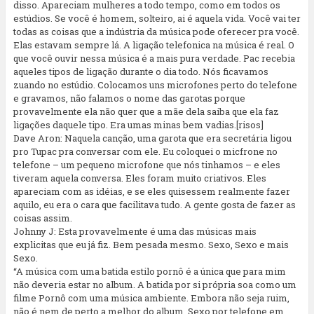
disso. Apareciam mulheres a todo tempo, como em todos os
estúdios. Se você é homem, solteiro, ai é aquela vida. Você vai ter
todas as coisas que a indústria da música pode oferecer pra você.
Elas estavam sempre lá. A ligação telefonica na música é real. O
que você ouvir nessa música é a mais pura verdade. Pac recebia
aqueles tipos de ligação durante o dia todo. Nós ficavamos
zuando no estúdio. Colocamos uns microfones perto do telefone
e gravamos, não falamos o nome das garotas porque
provavelmente ela não quer que a mãe dela saiba que ela faz
ligações daquele tipo. Era umas minas bem vadias.[risos]
Dave Aron: Naquela canção, uma garota que era secretária ligou
pro Tupac pra conversar com ele. Eu coloquei o micfrone no
telefone – um pequeno microfone que nós tinhamos – e eles
tiveram aquela conversa. Eles foram muito criativos. Eles
apareciam com as idéias, e se eles quisessem realmente fazer
aquilo, eu era o cara que facilitava tudo. A gente gosta de fazer as
coisas assim.
Johnny J: Esta provavelmente é uma das músicas mais
explicitas que eu já fiz. Bem pesada mesmo. Sexo, Sexo e mais
Sexo.
“A música com uma batida estilo pornô é a única que para mim
não deveria estar no album. A batida por si própria soa como um
filme Pornô com uma música ambiente. Embora não seja ruim,
não é nem de perto a melhor do album. Sexo por telefone em