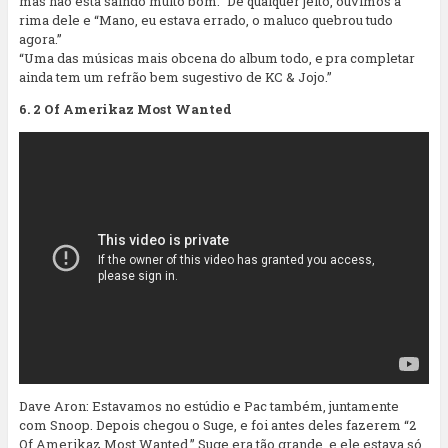
mas não está saindo muito bom.” De qualquer jeito, ouvimos a
rima dele e “Mano, eu estava errado, o maluco quebrou tudo
agora.”
“Uma das músicas mais obcena do album todo, e pra completar
ainda tem um refrão bem sugestivo de KC & Jojo.”
6. 2 Of Amerikaz Most Wanted
Dave Aron: Estavamos no estúdio e Pac também, juntamente
com Snoop. Depois chegou o Suge, e foi antes deles fazerem “2
Of Amerikaz Most Wanted.” Suge era tão grande, e ele estava só