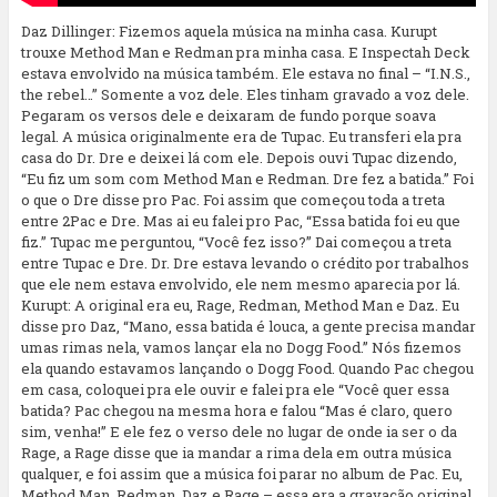
Daz Dillinger: Fizemos aquela música na minha casa. Kurupt
trouxe Method Man e Redman pra minha casa. E Inspectah Deck
estava envolvido na música também. Ele estava no final – “I.N.S.,
the rebel…” Somente a voz dele. Eles tinham gravado a voz dele.
Pegaram os versos dele e deixaram de fundo porque soava
legal. A música originalmente era de Tupac. Eu transferi ela pra
casa do Dr. Dre e deixei lá com ele. Depois ouvi Tupac dizendo,
“Eu fiz um som com Method Man e Redman. Dre fez a batida.” Foi
o que o Dre disse pro Pac. Foi assim que começou toda a treta
entre 2Pac e Dre. Mas ai eu falei pro Pac, “Essa batida foi eu que
fiz.” Tupac me perguntou, “Você fez isso?” Dai começou a treta
entre Tupac e Dre. Dr. Dre estava levando o crédito por trabalhos
que ele nem estava envolvido, ele nem mesmo aparecia por lá.
Kurupt: A original era eu, Rage, Redman, Method Man e Daz. Eu
disse pro Daz, “Mano, essa batida é louca, a gente precisa mandar
umas rimas nela, vamos lançar ela no Dogg Food.” Nós fizemos
ela quando estavamos lançando o Dogg Food. Quando Pac chegou
em casa, coloquei pra ele ouvir e falei pra ele “Você quer essa
batida? Pac chegou na mesma hora e falou “Mas é claro, quero
sim, venha!” E ele fez o verso dele no lugar de onde ia ser o da
Rage, a Rage disse que ia mandar a rima dela em outra música
qualquer, e foi assim que a música foi parar no album de Pac. Eu,
Method Man, Redman, Daz e Rage – essa era a gravação original,