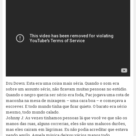
Dru Down: Esta era uma coisa mais séria. Quando o som era
sobre um assunto sério, não ficavam muitas pessoas no estúdio.
Quando o negro queria ser sério era foda, Pac jogava uma cota de
maconha na mesa de mixagem – uma cara boa – e começava a
escrever. E todo mundo tinha que ficar quieto. O barato era sério
mesmo, todo mundo calado.
Johnny J: As vezes tinhamos pessoas lá que você ve que são os
manos das ruas, alguns correrias, eles são uns malucos durões,
mas eles cairam em lágrimas. Eu não podia acreditar que estava
vendo aquilo. Aquela música deixou vários manos todo