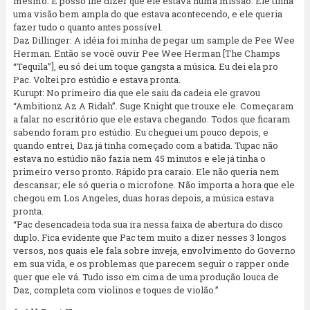
mesmo. E posso lhe dizer que ele estava numa missão. Ele tinha
uma visão bem ampla do que estava acontecendo, e ele queria
fazer tudo o quanto antes possível.
Daz Dillinger: A idéia foi minha de pegar um sample de Pee Wee
Herman. Então se você ouvir Pee Wee Herman [The Champs
“Tequila”], eu só dei um toque gangsta a música. Eu dei ela pro
Pac. Voltei pro estúdio e estava pronta.
Kurupt: No primeiro dia que ele saiu da cadeia ele gravou
“Ambitionz Az A Ridah”. Suge Knight que trouxe ele. Começaram
a falar no escritório que ele estava chegando. Todos que ficaram
sabendo foram pro estúdio. Eu cheguei um pouco depois, e
quando entrei, Daz já tinha começado com a batida. Tupac não
estava no estúdio não fazia nem 45 minutos e ele já tinha o
primeiro verso pronto. Rápido pra caraio. Ele não queria nem
descansar; ele só queria o microfone. Não importa a hora que ele
chegou em Los Angeles, duas horas depois, a música estava
pronta.
“Pac desencadeia toda sua ira nessa faixa de abertura do disco
duplo. Fica evidente que Pac tem muito a dizer nesses 3 longos
versos, nos quais ele fala sobre inveja, envolvimento do Governo
em sua vida, e os problemas que parecem seguir o rapper onde
quer que ele vá. Tudo isso em cima de uma produção louca de
Daz, completa com violinos e toques de violão.”