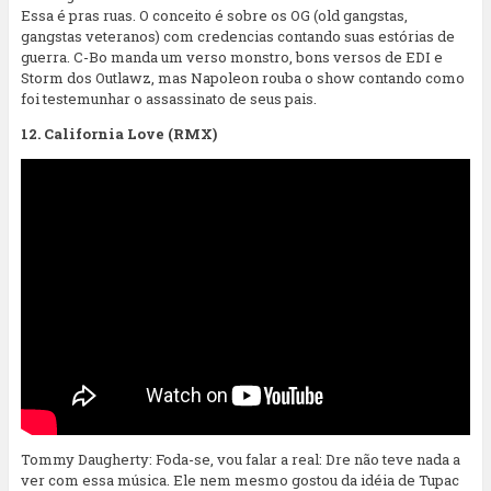
Essa é pras ruas. O conceito é sobre os OG (old gangstas,
gangstas veteranos) com credencias contando suas estórias de
guerra. C-Bo manda um verso monstro, bons versos de EDI e
Storm dos Outlawz, mas Napoleon rouba o show contando como
foi testemunhar o assassinato de seus pais.
12. California Love (RMX)
Tommy Daugherty: Foda-se, vou falar a real: Dre não teve nada a
ver com essa música. Ele nem mesmo gostou da idéia de Tupac