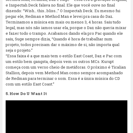
e Inspectah Deck falava no final. Ele que você ouve no final
dizendo: “Wish… this…bliss…” O Inspectah Deck. Eu mesmo fui
pegar ele, Redman e Method Man e levei pra casa do Daz.
Terminamos a música em mais ou menos 3, 4 horas. Saiu tudo
legal, mas nós não iamos usar ela, porque o Daz não queria mixar
e fazer todo o trampo. Acabamos dando ela pro Pac quando ele
saiu, Suge sempre dizia, “Quando é hora de trabalhar num
projeto, todos precisam dar o máximo de si, não importa qual
seja o projeto.”
“Essa faixa é a que mais tem o estilo East Coast, Daz e Pac com
um estilo bem gangsta, depois vem os outros MCs. Kurupt
começa com um verso cheio de metáforas. O próximo é Ticalian
Stallion, depois vem Method Man como sempre acompanhado
de Redman para terminar o som. Essa é a única música do CD
com um estilo East Coast.”
5. How Do U Want It