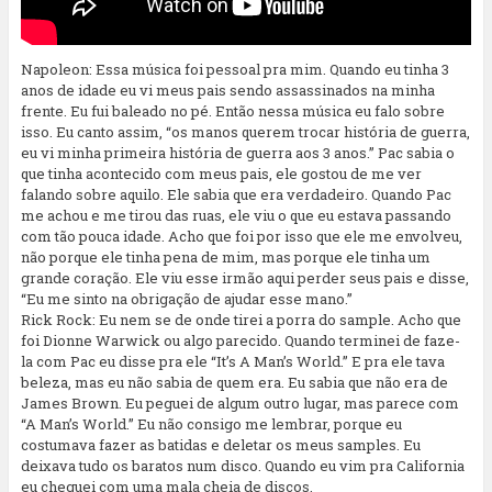
Napoleon: Essa música foi pessoal pra mim. Quando eu tinha 3
anos de idade eu vi meus pais sendo assassinados na minha
frente. Eu fui baleado no pé. Então nessa música eu falo sobre
isso. Eu canto assim, “os manos querem trocar história de guerra,
eu vi minha primeira história de guerra aos 3 anos.” Pac sabia o
que tinha acontecido com meus pais, ele gostou de me ver
falando sobre aquilo. Ele sabia que era verdadeiro. Quando Pac
me achou e me tirou das ruas, ele viu o que eu estava passando
com tão pouca idade. Acho que foi por isso que ele me envolveu,
não porque ele tinha pena de mim, mas porque ele tinha um
grande coração. Ele viu esse irmão aqui perder seus pais e disse,
“Eu me sinto na obrigação de ajudar esse mano.”
Rick Rock: Eu nem se de onde tirei a porra do sample. Acho que
foi Dionne Warwick ou algo parecido. Quando terminei de faze-
la com Pac eu disse pra ele “It’s A Man’s World.” E pra ele tava
beleza, mas eu não sabia de quem era. Eu sabia que não era de
James Brown. Eu peguei de algum outro lugar, mas parece com
“A Man’s World.” Eu não consigo me lembrar, porque eu
costumava fazer as batidas e deletar os meus samples. Eu
deixava tudo os baratos num disco. Quando eu vim pra California
eu cheguei com uma mala cheia de discos.