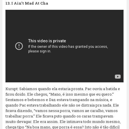
13. I Ain’t Mad At Cha
Kurupt: Sabiamos quando ela estaria pronta. Pac ouviu a batida e
ficou doido. Ele chegou, “Mano, é isso mesmo que eu quero.”
Sentamos e bebemos e Daz estava trampando na música, e
quando Pac estava trabalhando ele não se distraia pra nada. Ele
ficava dizendo, “vamos nessa porra, vamos ae caralho, vamos
trabalhar porra.” Ele ficava puto quando os caras trampavam
muito devagar. Ele era assim. Ele intimava todo mundo mesmo,
chega tipo “Na boa mano, que porra é essa? Isto não é tão dificil