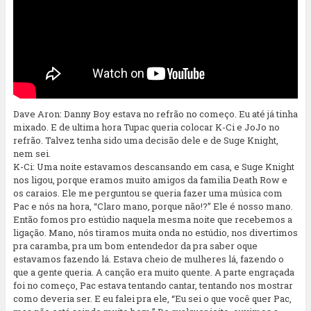
Dave Aron: Danny Boy estava no refrão no começo. Eu até já tinha
mixado. E de ultima hora Tupac queria colocar K-Ci e JoJo no
refrão. Talvez tenha sido uma decisão dele e de Suge Knight,
nem sei.
K-Ci: Uma noite estavamos descansando em casa, e Suge Knight
nos ligou, porque eramos muito amigos da familia Death Row e
os caraios. Ele me perguntou se queria fazer uma música com
Pac e nós na hora, “Claro mano, porque não!?” Ele é nosso mano.
Então fomos pro estúdio naquela mesma noite que recebemos a
ligação. Mano, nós tiramos muita onda no estúdio, nos divertimos
pra caramba, pra um bom entendedor da pra saber oque
estavamos fazendo lá. Estava cheio de mulheres lá, fazendo o
que a gente queria. A canção era muito quente. A parte engraçada
foi no começo, Pac estava tentando cantar, tentando nos mostrar
como deveria ser. E eu falei pra ele, “Eu sei o que você quer Pac,