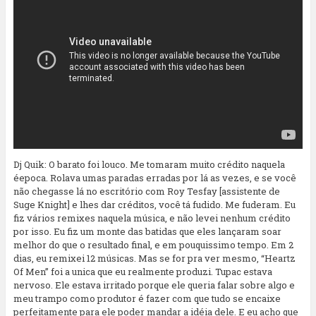
Dj Quik: O barato foi louco. Me tomaram muito crédito naquela
éepoca. Rolava umas paradas erradas por lá as vezes, e se você
não chegasse lá no escritório com Roy Tesfay [assistente de
Suge Knight] e lhes dar créditos, você tá fudido. Me fuderam. Eu
fiz vários remixes naquela música, e não levei nenhum crédito
por isso. Eu fiz um monte das batidas que eles lançaram soar
melhor do que o resultado final, e em pouquissimo tempo. Em 2
dias, eu remixei 12 músicas. Mas se for pra ver mesmo, “Heartz
Of Men” foi a unica que eu realmente produzi. Tupac estava
nervoso. Ele estava irritado porque ele queria falar sobre algo e
meu trampo como produtor é fazer com que tudo se encaixe
perfeitamente para ele poder mandar a idéia dele. E eu acho que