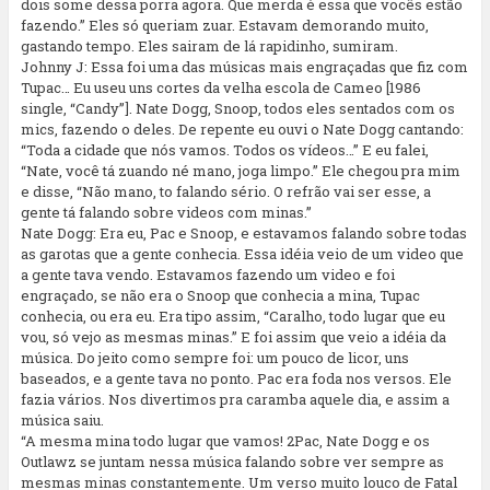
dois some dessa porra agora. Que merda é essa que vocês estão
fazendo.” Eles só queriam zuar. Estavam demorando muito,
gastando tempo. Eles sairam de lá rapidinho, sumiram.
Johnny J: Essa foi uma das músicas mais engraçadas que fiz com
Tupac… Eu useu uns cortes da velha escola de Cameo [1986
single, “Candy”]. Nate Dogg, Snoop, todos eles sentados com os
mics, fazendo o deles. De repente eu ouvi o Nate Dogg cantando:
“Toda a cidade que nós vamos. Todos os vídeos…” E eu falei,
“Nate, você tá zuando né mano, joga limpo.” Ele chegou pra mim
e disse, “Não mano, to falando sério. O refrão vai ser esse, a
gente tá falando sobre videos com minas.”
Nate Dogg: Era eu, Pac e Snoop, e estavamos falando sobre todas
as garotas que a gente conhecia. Essa idéia veio de um video que
a gente tava vendo. Estavamos fazendo um video e foi
engraçado, se não era o Snoop que conhecia a mina, Tupac
conhecia, ou era eu. Era tipo assim, “Caralho, todo lugar que eu
vou, só vejo as mesmas minas.” E foi assim que veio a idéia da
música. Do jeito como sempre foi: um pouco de licor, uns
baseados, e a gente tava no ponto. Pac era foda nos versos. Ele
fazia vários. Nos divertimos pra caramba aquele dia, e assim a
música saiu.
“A mesma mina todo lugar que vamos! 2Pac, Nate Dogg e os
Outlawz se juntam nessa música falando sobre ver sempre as
mesmas minas constantemente. Um verso muito louco de Fatal