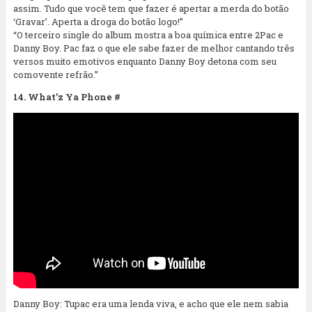
assim. Tudo que você tem que fazer é apertar a merda do botão
‘Gravar’. Aperta a droga do botão logo!”
“O terceiro single do album mostra a boa química entre 2Pac e
Danny Boy. Pac faz o que ele sabe fazer de melhor cantando três
versos muito emotivos enquanto Danny Boy detona com seu
comovente refrão.”
14. What’z Ya Phone #
Danny Boy: Tupac era uma lenda viva, e acho que ele nem sabia