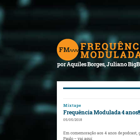
por Aquiles Borges, Juliano BigB
Mixtape
Frequência Modulada 4 anos!!
05/05/2018
Em comemoração aos 4 anos de podcast, gra
Paulo – vai aqui: