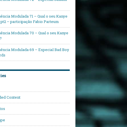
ência Modulada 71 – Qual o seu Kanye
pt2 – participação Fabio Parteum
ência Modulada 70 – Qual o seu Kanye
?
ência Modulada 69 – Especial Bad Boy
rds
ies
ded Content
tos
ape