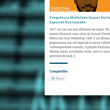
Frequência Modulada Sunset Part
Especial Kaytranada
2017 vai ser um ano diferente de todos. No
janeiro fizemos uma série de Sunset Parti
belíssimo Inca Headshop Café. E na última
preparamos um set especial à nossa referê
contemporânea comum, o grande Kaytran
Muitas outas novidades virão. este é o no
presente de ano[…]
Compartilhe:
Share