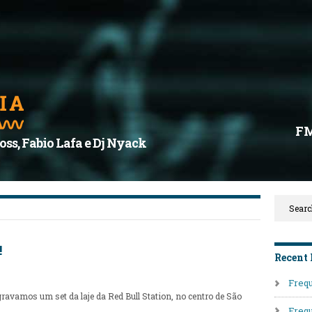
F
oss, Fabio Lafa e Dj Nyack
!
Recent 
Frequ
vamos um set da laje da Red Bull Station, no centro de São
Frequ