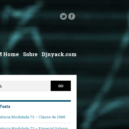
M Home
Sobre
Djnyack.com
Posts
ência Modulada 73 – Classe de 1988
ência Modulada 72 – Especial Salaam