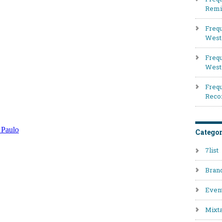
Remi
Frequ
West 
Frequ
West
Frequ
Reco
Categor
7list
Bran
Even
Mixt