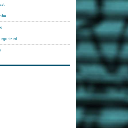
ast
nha
vo
tegorized
o