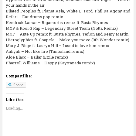
your hands in the air
Dilated Peoples ft. Planet Asia, White E. Ford, Phil Da Agony and
Defari – Ear drums pop remix
Kendrick Lamar – Rigamortis remix ft. Busta Rhymes
MOP & Kool G Rap – Legendary Street Team (Nottz Remix)
MOP – Ante Up remix ft. Busta Rhymes, Teflon and Remy Martin
Hieroglyphics ft. Goapele – Make you move (9th Wonder remix)
Mary J. Blige ft. Lauryn Hill – I used to love him remix
Aaliyah – Hot like fire (Timbaland remix)
Aloe Blacc – Bailar (Exile remix)
Pharrell Williams – Happy (Kaytranada remix)
Compartilhe:
Share
Like this:
Loading...