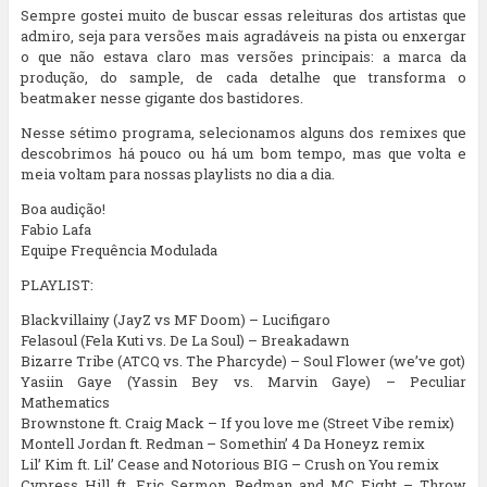
Sempre gostei muito de buscar essas releituras dos artistas que
admiro, seja para versões mais agradáveis na pista ou enxergar
o que não estava claro mas versões principais: a marca da
produção, do sample, de cada detalhe que transforma o
beatmaker nesse gigante dos bastidores.
Nesse sétimo programa, selecionamos alguns dos remixes que
descobrimos há pouco ou há um bom tempo, mas que volta e
meia voltam para nossas playlists no dia a dia.
Boa audição!
Fabio Lafa
Equipe Frequência Modulada
PLAYLIST:
Blackvillainy (JayZ vs MF Doom) – Lucifigaro
Felasoul (Fela Kuti vs. De La Soul) – Breakadawn
Bizarre Tribe (ATCQ vs. The Pharcyde) – Soul Flower (we’ve got)
Yasiin Gaye (Yassin Bey vs. Marvin Gaye) – Peculiar
Mathematics
Brownstone ft. Craig Mack – If you love me (Street Vibe remix)
Montell Jordan ft. Redman – Somethin’ 4 Da Honeyz remix
Lil’ Kim ft. Lil’ Cease and Notorious BIG – Crush on You remix
Cypress Hill ft. Eric Sermon, Redman and MC Eight – Throw