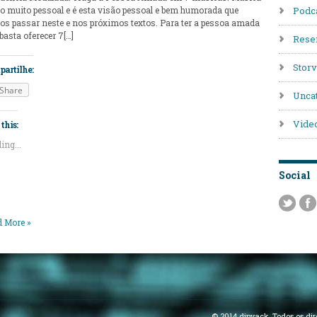
go muito pessoal e é esta visão pessoal e bem humorada que
Podc
s passar neste e nos próximos textos. Para ter a pessoa amada
basta oferecer 7[…]
Rese
Stor
artilhe:
Share
Unca
Vide
this:
ing...
Social
 More »
© 2014 djnyack. Todos os dir