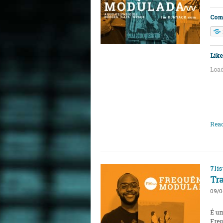
Comp
Like 
Load
Read
7lis
Tr
09/0
É um
Freq