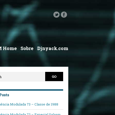
M Home
Sobre
Djnyack.com
Posts
ência Modulada 73 – Classe de 1988
ência Modulada 72 – Especial Salaam