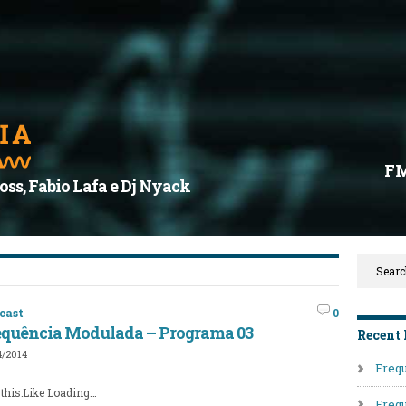
F
oss, Fabio Lafa e Dj Nyack
cast
0
equência Modulada – Programa 03
Recent 
4/2014
Frequ
 this:Like Loading…
Frequ