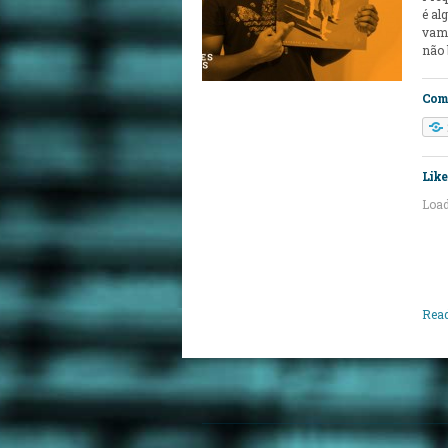
é al
vamo
não 
Comp
Like 
Load
Read