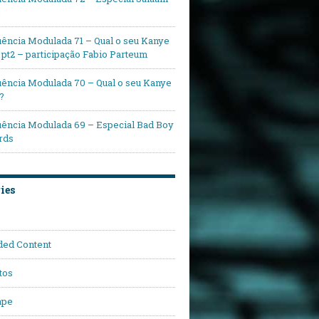
ência Modulada 71 – Qual o seu Kanye
pt2 – participação Fabio Parteum
ência Modulada 70 – Qual o seu Kanye
?
ência Modulada 69 – Especial Bad Boy
rds
ies
ded Content
tos
ape