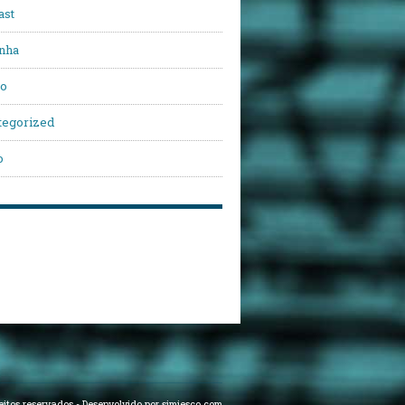
ast
nha
vo
tegorized
o
eitos reservados
-
Desenvolvido por simiesco.com