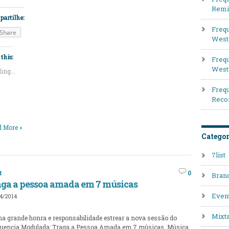
Remi
artilhe:
Frequ
Share
West 
this:
Frequ
West
ing...
Frequ
Reco
 More »
Categor
7list
t
0
Bran
aga a pessoa amada em 7 músicas
Even
4/2014
Mixt
a grande honra e responsabilidade estrear a nova sessão do
uencia Modulada: Traga a Pessoa Amada em 7 músicas. Música