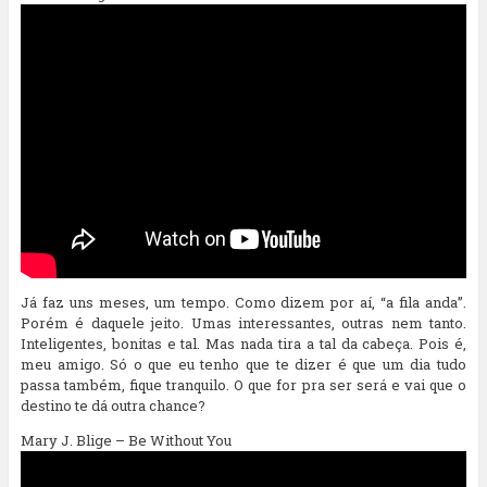
Já faz uns meses, um tempo. Como dizem por aí, “a fila anda”.
Porém é daquele jeito. Umas interessantes, outras nem tanto.
Inteligentes, bonitas e tal. Mas nada tira a tal da cabeça. Pois é,
meu amigo. Só o que eu tenho que te dizer é que um dia tudo
passa também, fique tranquilo. O que for pra ser será e vai que o
destino te dá outra chance?
Mary J. Blige – Be Without You