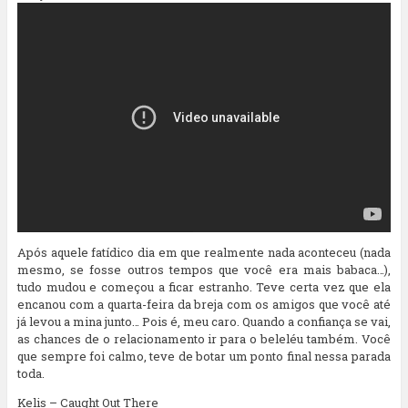
Após aquele fatídico dia em que realmente nada aconteceu (nada
mesmo, se fosse outros tempos que você era mais babaca…),
tudo mudou e começou a ficar estranho. Teve certa vez que ela
encanou com a quarta-feira da breja com os amigos que você até
já levou a mina junto… Pois é, meu caro. Quando a confiança se vai,
as chances de o relacionamento ir para o beleléu também. Você
que sempre foi calmo, teve de botar um ponto final nessa parada
toda.
Kelis – Caught Out There