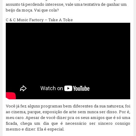
assunto tá perdendo interesse, vale uma tentativa de ganhar um
beijo da moça. Vai que cola?
C & C Music Factory – Take A Toke
Você já fez alguns programas bem diferentes da sua natureza; foi
ao cinema, parque, exposição de arte sem nunca ser disso. Por é,
meu caro. Apesar de você dizer pra os seus amigos que é só uma
ficada, chega um dia que é necessário ser sincero consigo
mesmo e dizer: Ela é especial.