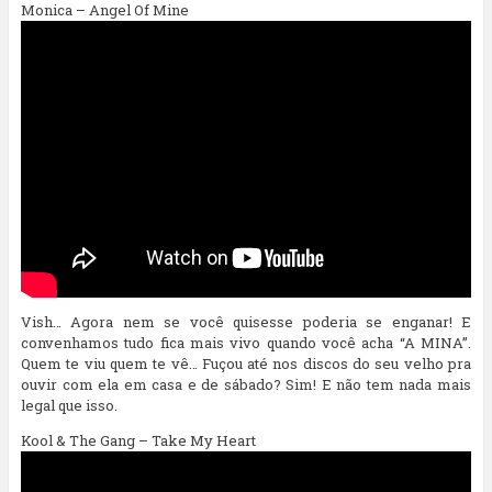
Monica – Angel Of Mine
Vish… Agora nem se você quisesse poderia se enganar! E
convenhamos tudo fica mais vivo quando você acha “A MINA”.
Quem te viu quem te vê… Fuçou até nos discos do seu velho pra
ouvir com ela em casa e de sábado? Sim! E não tem nada mais
legal que isso.
Kool & The Gang – Take My Heart