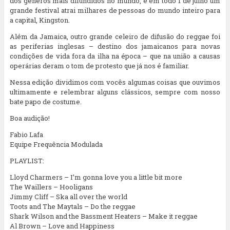
dos gêneros mais difundidos no mundo, e em todo 1 de julho um
grande festival atrai milhares de pessoas do mundo inteiro para
a capital, Kingston.
Além da Jamaica, outro grande celeiro de difusão do reggae foi
as periferias inglesas – destino dos jamaicanos para novas
condições de vida fora da ilha na época – que na união a causas
operárias deram o tom de protesto que já nos é familiar.
Nessa edição dividimos com vocês algumas coisas que ouvimos
ultimamente e relembrar alguns clássicos, sempre com nosso
bate papo de costume.
Boa audição!
Fabio Lafa
Equipe Frequência Modulada
PLAYLIST:
Lloyd Charmers – I’m gonna love you a little bit more
The Waillers – Hooligans
Jimmy Cliff – Ska all over the world
Toots and The Maytals – Do the reggae
Shark Wilson and the Bassment Heaters – Make it reggae
Al Brown – Love and Happiness