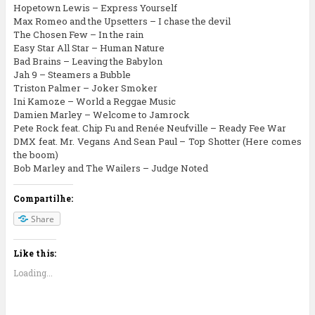
Hopetown Lewis – Express Yourself
Max Romeo and the Upsetters – I chase the devil
The Chosen Few – In the rain
Easy Star All Star – Human Nature
Bad Brains – Leaving the Babylon
Jah 9 – Steamers a Bubble
Triston Palmer – Joker Smoker
Ini Kamoze – World a Reggae Music
Damien Marley – Welcome to Jamrock
Pete Rock feat. Chip Fu and Renée Neufville – Ready Fee War
DMX feat. Mr. Vegans And Sean Paul – Top Shotter (Here comes
the boom)
Bob Marley and The Wailers – Judge Noted
Compartilhe:
Share
Like this:
Loading...