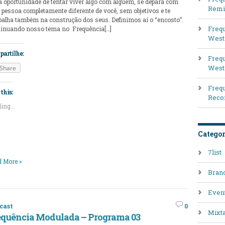
a oportunidade de tentar viver algo com alguém, se depara com
Remi
pessoa completamente diferente de você, sem objetivos e te
palha também na construção dos seus. Definimos aí o “encosto”.
Frequ
inuando nosso tema no Frequência[…]
West 
artilhe:
Frequ
West
Share
Frequ
this:
Reco
ing...
Categor
7list
 More »
Bran
Even
cast
0
Mixt
equência Modulada – Programa 03