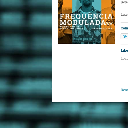
16/0
Like
Comp
Like 
Load
Read