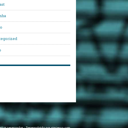
ast
nha
vo
tegorized
o
eitos reservados
-
Desenvolvido por simiesco.com