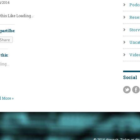
4/2014
Podc
 this:Like Loading…
Rese
Stor
artilhe:
Share
Unca
Vide
this:
ing...
Social
 More »
© 2014 djnyack. Todos os dir