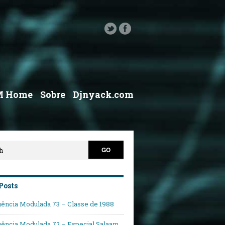
M Home
Sobre
Djnyack.com
Posts
ência Modulada 73 – Classe de 1988
ência Modulada 72 – Especial Salaam