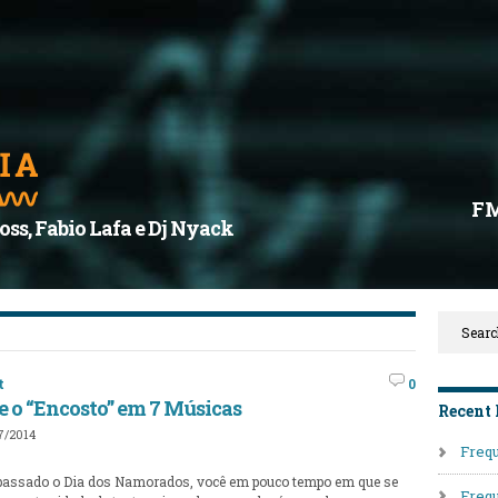
F
oss, Fabio Lafa e Dj Nyack
t
0
e o “Encosto” em 7 Músicas
Recent 
7/2014
Frequ
passado o Dia dos Namorados, você em pouco tempo em que se
Frequ