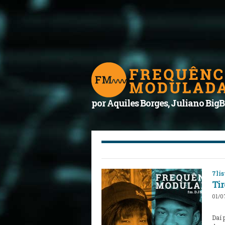
por Aquiles Borges, Juliano BigB
7lis
Tir
01/0
Daí 