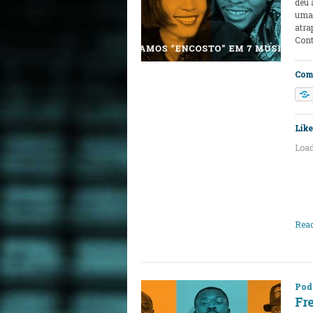
deu 
uma 
atra
Cont
Comp
Like 
Load
Read
Pod
Fr