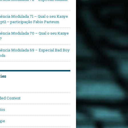
ência Modulada 71 – Qual o seu Kanye
pt2 – participação Fabio Parteum
ência Modulada 70 – Qual o seu Kanye
?
ência Modulada 69 – Especial Bad Boy
rds
ies
ded Content
tos
ape