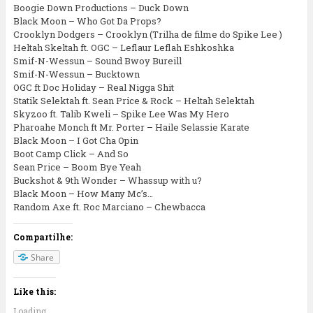
Boogie Down Productions – Duck Down
Black Moon – Who Got Da Props?
Crooklyn Dodgers – Crooklyn (Trilha de filme do Spike Lee )
Heltah Skeltah ft. OGC – Leflaur Leflah Eshkoshka
Smif-N-Wessun – Sound Bwoy Bureill
Smif-N-Wessun – Bucktown
OGC ft Doc Holiday – Real Nigga Shit
Statik Selektah ft. Sean Price & Rock – Heltah Selektah
Skyzoo ft. Talib Kweli – Spike Lee Was My Hero
Pharoahe Monch ft Mr. Porter – Haile Selassie Karate
Black Moon – I Got Cha Opin
Boot Camp Click – And So
Sean Price – Boom Bye Yeah
Buckshot & 9th Wonder – Whassup with u?
Black Moon – How Many Mc’s…
Random Axe ft. Roc Marciano – Chewbacca
Compartilhe:
Share
Like this:
Loading...