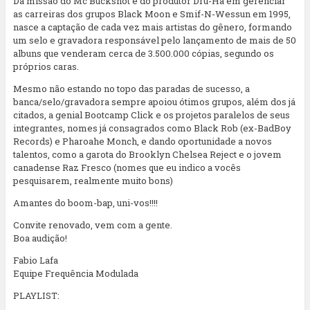
Da missão do Mc Buckshot e do produtor Dru-Ha em gerenciar
as carreiras dos grupos Black Moon e Smif-N-Wessun em 1995,
nasce a captação de cada vez mais artistas do gênero, formando
um selo e gravadora responsável pelo lançamento de mais de 50
albuns que venderam cerca de 3.500.000 cópias, segundo os
próprios caras.
Mesmo não estando no topo das paradas de sucesso, a
banca/selo/gravadora sempre apoiou ótimos grupos, além dos já
citados, a genial Bootcamp Click e os projetos paralelos de seus
integrantes, nomes já consagrados como Black Rob (ex-BadBoy
Records) e Pharoahe Monch, e dando oportunidade a novos
talentos, como a garota do Brooklyn Chelsea Reject e o jovem
canadense Raz Fresco (nomes que eu indico a vocês
pesquisarem, realmente muito bons)
Amantes do boom-bap, uni-vos!!!!
Convite renovado, vem com a gente.
Boa audição!
Fabio Lafa
Equipe Frequência Modulada
PLAYLIST: