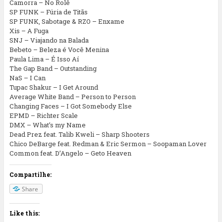
Camorra – No Rolê
SP FUNK – Fúria de Titãs
SP FUNK, Sabotage & RZO – Enxame
Xis – A Fuga
SNJ – Viajando na Balada
Bebeto – Beleza é Você Menina
Paula Lima – É Isso Aí
The Gap Band – Outstanding
NaS – I Can
Tupac Shakur – I Get Around
Average White Band – Person to Person
Changing Faces – I Got Somebody Else
EPMD – Richter Scale
DMX – What’s my Name
Dead Prez feat. Talib Kweli – Sharp Shooters
Chico DeBarge feat. Redman & Eric Sermon – Soopaman Lover
Common feat. D’Angelo – Geto Heaven
Compartilhe:
Share
Like this: