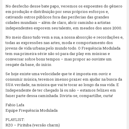
No desfecho desse bate papo, veremos os expoentes do gênero
em produção e distribuição por seus próprios esforços e,
cativando outros públicos fora das periferias das grandes
cidades mundiais – além de claro, abrir caminho a artistas
independentes exporem seu talento, em meados dos anos 2000.
No meio disso tudo vem a sua, a nossa absorção e recordações e,
todas as expressões nas artes, moda e comportamento dos
jovens de vida urbana pelo mundo todo. O Frequência Modulada
tem sua primeira série não só para dar play em músicas e
conversar sobre bons tempos – mas propor ao ouvinte um
resgate da base, do início.
Se hoje existe uma velocidade que te é imposta em ouvir e
consumir música, teremos imenso prazer em ajudar na busca da
SUA verdade, na música que vai te tocar ao longo da sua vida. E
Independente de ter chegado lá ou não – estamos felizes em
fazer parte dessa caminhada. Divirta-se, compartilhe, curta!
Fabio Lafa
Equipe Frequência Modulada
PLAYLIST:
RZO – Pirituba (versão charm)