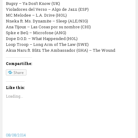
Bugsy – Ya Don’t Know (UK)
Violadores del Verso – Algo de Jazz (ESP)
MC Melodee – L.A. Drive (HOL)
Nneka ft. Ms. Dynamite – Sleep (ALE/NIG)
Ana Tijoux – Las Cosas por su nombre (CHI)
Spke e BeQ – Microfone (ANG)
Dope D.O.D. – What Happended (HOL)
Loop Troop – Long Arm of The Law (SWE)
Akua Naru ft. Blitz The Ambassador (GHA) – The Wound
Compartilhe:
Share
Like this:
Loading...
08/08/2014