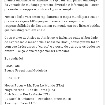
planeta encontrou justamente no rap o terreno para o emprego
da vontade de mudança, protesto, diversão e informação – antes
presente no reggae e punk rock, por exemplo.
Nessa edição varremos rapidamente o mapa mundi, para trazer
pra vocês alguns MCs que permanecem carregando a
responsabilidade de disseminar conteúdo em boa lírica e batidas
que nos atingiram em cheio.
O rap é vivo do Ártico ao Antártico, e inclusive onde a liberdade
de expressão é menor que a nossa no Brasil, conseguiram fazer
com que fizéssemos a “careta” e o gesto de esfregar os dedos no
ombro – ouça, e sua reação vai ser a mesma.
Boa audição!
Fabio Lafa
Equipe Frequência Modulada
PLAYLIST:
Hocus Pocus – Mr. Tour Le Monde (FRA)
Noyz Narcos – Zoo de Roma (ITA)
Club Dogo – Per La Gente (ITA)
DJ Dacel ft. Orfanato – Decision Correta (CHI)
Anarchy – Fate (JAP)