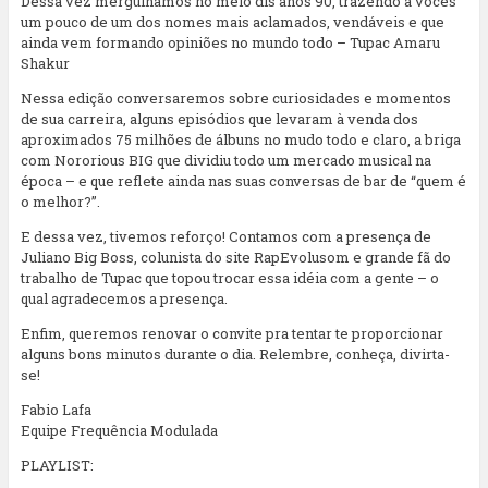
Dessa vez mergulhamos no meio dis anos 90, trazendo a vocês
um pouco de um dos nomes mais aclamados, vendáveis e que
ainda vem formando opiniões no mundo todo – Tupac Amaru
Shakur
Nessa edição conversaremos sobre curiosidades e momentos
de sua carreira, alguns episódios que levaram à venda dos
aproximados 75 milhões de álbuns no mudo todo e claro, a briga
com Nororious BIG que dividiu todo um mercado musical na
época – e que reflete ainda nas suas conversas de bar de “quem é
o melhor?”.
E dessa vez, tivemos reforço! Contamos com a presença de
Juliano Big Boss, colunista do site RapEvolusom e grande fã do
trabalho de Tupac que topou trocar essa idéia com a gente – o
qual agradecemos a presença.
Enfim, queremos renovar o convite pra tentar te proporcionar
alguns bons minutos durante o dia. Relembre, conheça, divirta-
se!
Fabio Lafa
Equipe Frequência Modulada
PLAYLIST: