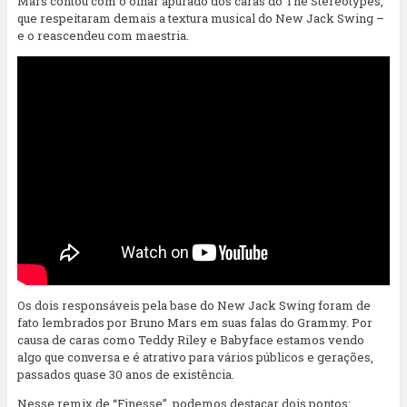
Mars contou com o olhar apurado dos caras do The Stereotypes,
que respeitaram demais a textura musical do New Jack Swing –
e o reascendeu com maestria.
Os dois responsáveis pela base do New Jack Swing foram de
fato lembrados por Bruno Mars em suas falas do Grammy. Por
causa de caras como Teddy Riley e Babyface estamos vendo
algo que conversa e é atrativo para vários públicos e gerações,
passados quase 30 anos de existência.
Nesse remix de “Finesse”, podemos destacar dois pontos: