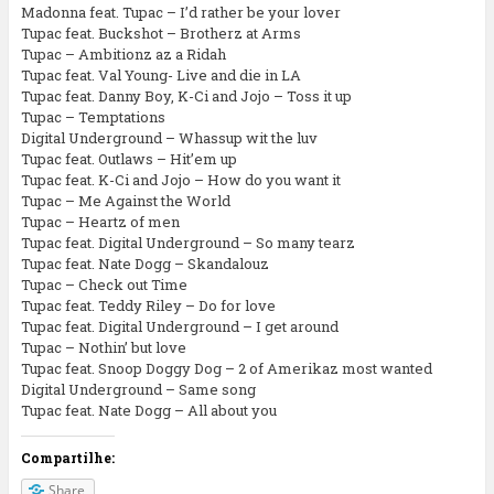
Madonna feat. Tupac – I’d rather be your lover
Tupac feat. Buckshot – Brotherz at Arms
Tupac – Ambitionz az a Ridah
Tupac feat. Val Young- Live and die in LA
Tupac feat. Danny Boy, K-Ci and Jojo – Toss it up
Tupac – Temptations
Digital Underground – Whassup wit the luv
Tupac feat. Outlaws – Hit’em up
Tupac feat. K-Ci and Jojo – How do you want it
Tupac – Me Against the World
Tupac – Heartz of men
Tupac feat. Digital Underground – So many tearz
Tupac feat. Nate Dogg – Skandalouz
Tupac – Check out Time
Tupac feat. Teddy Riley – Do for love
Tupac feat. Digital Underground – I get around
Tupac – Nothin’ but love
Tupac feat. Snoop Doggy Dog – 2 of Amerikaz most wanted
Digital Underground – Same song
Tupac feat. Nate Dogg – All about you
Compartilhe:
Share