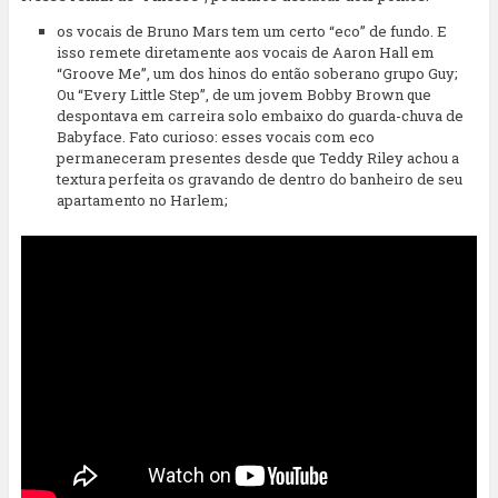
os vocais de Bruno Mars tem um certo “eco” de fundo. E
isso remete diretamente aos vocais de Aaron Hall em
“Groove Me”, um dos hinos do então soberano grupo Guy;
Ou “Every Little Step”, de um jovem Bobby Brown que
despontava em carreira solo embaixo do guarda-chuva de
Babyface. Fato curioso: esses vocais com eco
permaneceram presentes desde que Teddy Riley achou a
textura perfeita os gravando de dentro do banheiro de seu
apartamento no Harlem;