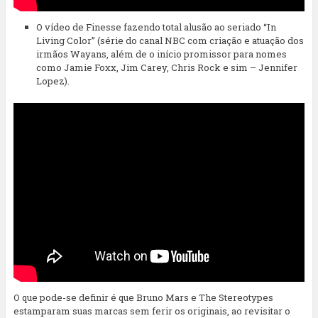
O vídeo de Finesse fazendo total alusão ao seriado “In
Living Color” (série do canal NBC com criação e atuação dos
irmãos Wayans, além de o início promissor para nomes
como Jamie Foxx, Jim Carey, Chris Rock e sim – Jennifer
Lopez).
O que pode-se definir é que Bruno Mars e The Stereotypes
estamparam suas marcas sem ferir os originais, ao revisitar o