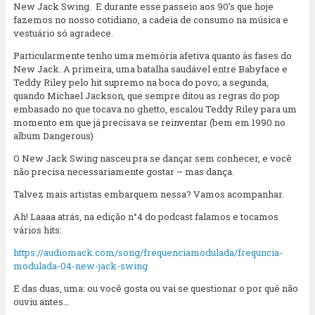
New Jack Swing. E durante esse passeio aos 90’s que hoje
fazemos no nosso cotidiano, a cadeia de consumo na música e
vestuário só agradece.
Particularmente tenho uma memória afetiva quanto às fases do
New Jack. A primeira, uma batalha saudável entre Babyface e
Teddy Riley pelo hit supremo na boca do povo; a segunda,
quando Michael Jackson, que sempre ditou as regras do pop
embasado no que tocava no ghetto, escalou Teddy Riley para um
momento em que já precisava se reinventar (bem em 1990 no
album Dangerous)
O New Jack Swing nasceu pra se dançar sem conhecer, e você
não precisa necessariamente gostar – mas dança.
Talvez mais artistas embarquem nessa? Vamos acompanhar.
Ah! Laaaa atrás, na edição n°4 do podcast falamos e tocamos
vários hits:
https://audiomack.com/song/frequenciamodulada/frequncia-
modulada-04-new-jack-swing
E das duas, uma: ou você gosta ou vai se questionar o por quê não
ouviu antes…