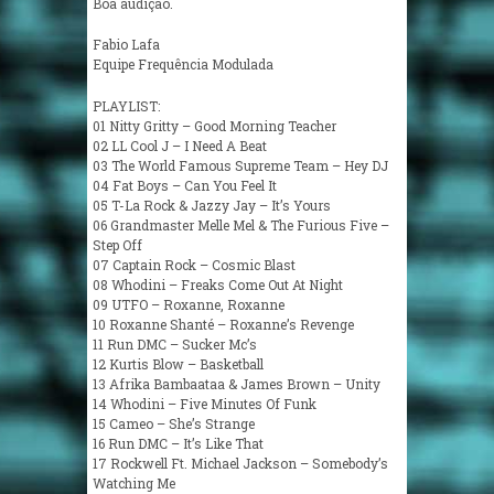
Boa audição.
Fabio Lafa
Equipe Frequência Modulada
PLAYLIST:
01 Nitty Gritty – Good Morning Teacher
02 LL Cool J – I Need A Beat
03 The World Famous Supreme Team – Hey DJ
04 Fat Boys – Can You Feel It
05 T-La Rock & Jazzy Jay – It’s Yours
06 Grandmaster Melle Mel & The Furious Five –
Step Off
07 Captain Rock – Cosmic Blast
08 Whodini – Freaks Come Out At Night
09 UTFO – Roxanne, Roxanne
10 Roxanne Shanté – Roxanne’s Revenge
11 Run DMC – Sucker Mc’s
12 Kurtis Blow – Basketball
13 Afrika Bambaataa & James Brown – Unity
14 Whodini – Five Minutes Of Funk
15 Cameo – She’s Strange
16 Run DMC – It’s Like That
17 Rockwell Ft. Michael Jackson – Somebody’s
Watching Me